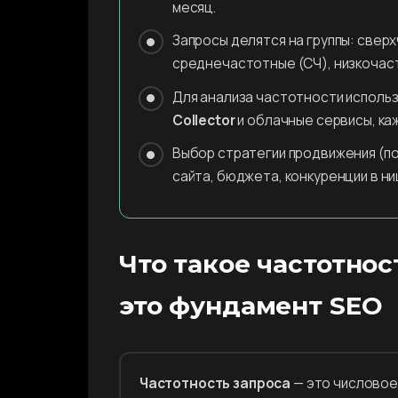
месяц.
Запросы делятся на группы: свер
среднечастотные (СЧ), низкочаст
Для анализа частотности исполь
Collector
и облачные сервисы, ка
Выбор стратегии продвижения (по 
сайта, бюджета, конкуренции в ни
Что такое частотнос
это фундамент SEO
Частотность запроса
— это числовое 