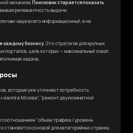
рной механизм.
Поисковик старается показать
азмывая релевантность выдачи.
ключам чаще всего информационный, а не
е каждому бизнесу
. Это стратегия для крупных
х порталов, цель которых — максимальный охват.
ыполнимая задача.
просы
слов, которые уже уточняют потребность
н xiaomi в Москве", "ремонт двухкомнатной
соотношением "объем трафика / уровень
сто становятся основой для категорийных страниц