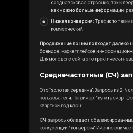
средневековое строение, так и две
как можно больше информации
, р
Низкая конверсия:
Трафик по таким 
коммерческий.
Продвижение по ним подходит далеко н
брендов, маркетплейсов и информационны
Для молодого сайта это практически нев
Среднечастотные (СЧ) за
Это "золотая середина". Запросы из 2-4 
пользователя. Например: "купить смартфо
квартиры под ключ".
СЧ-запросы обладают сбалансированным 
конкуренции / конверсия". Именно они ча