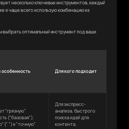
твует несколько ключевых инструментов, каждый
ке я чаще всего использую комбинацию из
м выбрать оптимальный инструмент под ваши
 особенность
Для кого подходит
Для экспресс-
т "грязную" 
анализа, быстрого 
ть ("базовая"), 
поиска идей для 
 (" ") и "точную" 
контента, 