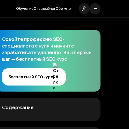
Обучение
Отзывы
Блог
Обо мне
Освойте профессию SEO-
специалиста с нуля и начните
зарабатывать удаленно! Ваш первый
шаг — бесплатный SEO курс!
Бесплатный SEO курс
Содержание