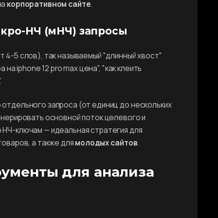
на
корпоративном сайте
.
кро-НЧ (мНЧ) запросы
 4-5 слов), так называемый "длинный хвост"
 на iphone 12 pro max цена", "как клеить
.
 отдельного запроса (от единиц до нескольких
генерировать основной поток целевого и
 НЧ-ключам — идеальная стратегия для
товаров, а также для
молодых сайтов
.
рументы для анализа