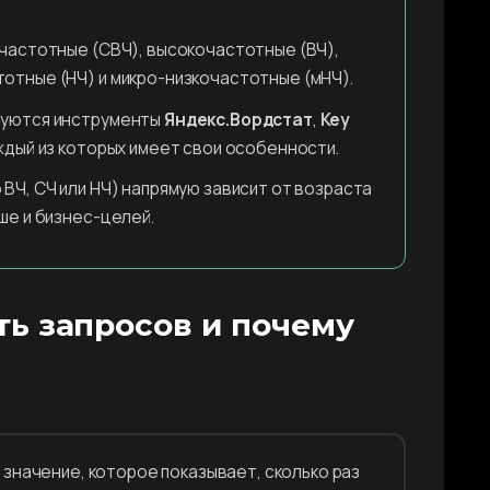
хчастотные (СВЧ), высокочастотные (ВЧ),
отные (НЧ) и микро-низкочастотные (мНЧ).
зуются инструменты
Яндекс.Вордстат
,
Key
ждый из которых имеет свои особенности.
ВЧ, СЧ или НЧ) напрямую зависит от возраста
ше и бизнес-целей.
ть запросов и почему
значение, которое показывает, сколько раз