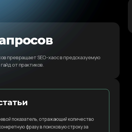
запросов
осов превращает SEO-хаос в предсказуемую
гайд от практиков.
статьи
чевой показатель, отражающий количество
конкретную фразу в поисковую строку за