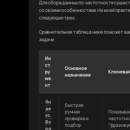
Для сбора данных по частотности сущес
со своими особенностями. На моей практи
следующих трех.
Сравнительная таблица ниже поможет ва
задачи.
Ин
ст
Основное
ру
Ключевая
назначение
ме
нт
Ян
Быстрая 
де
ручная 
Показывае
кс.
проверка и 
частотнос
Во
подбор 
"фразовую"
рд