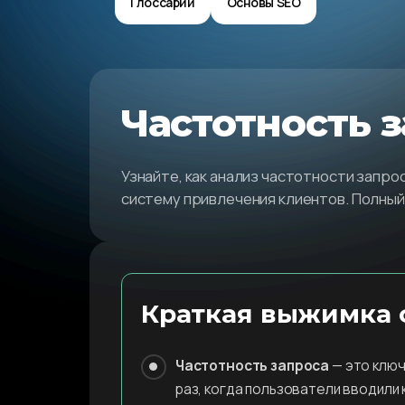
Глоссарий
Основы SEO
Частотность 
Узнайте, как анализ частотности запр
систему привлечения клиентов. Полный 
Краткая выжимка 
Частотность запроса
— это клю
раз, когда пользователи вводили 