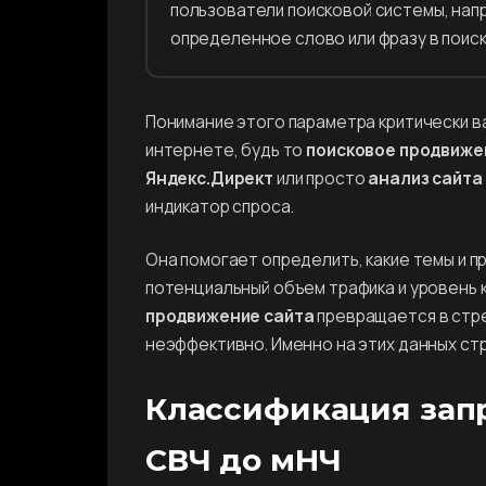
пользователи поисковой системы, напр
определенное слово или фразу в поиск
Понимание этого параметра критически в
интернете, будь то
поисковое продвиже
Яндекс.Директ
или просто
анализ сайта
индикатор спроса.
Она помогает определить, какие темы и 
потенциальный объем трафика и уровень 
продвижение сайта
превращается в стре
неэффективно. Именно на этих данных ст
Классификация запр
СВЧ до мНЧ