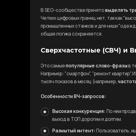
В SEO-сообществе принято
выделять тр
Четких цифровых границ нет, так как "выс
промышленных станков и для ниши "одежд
общая логика сохраняется.
Сверхчастотные (СВЧ) и В
Это самые
популярные слово-фразы
в т
Например: "смартфон", "ремонт квартир".
тысяч показов в месяц (например,
частота
Особенности ВЧ-запросов:
Высокая конкуренция:
По ним продв
выход в ТОП дорогим и долгим.
Размытый интент:
Пользователь, ищу