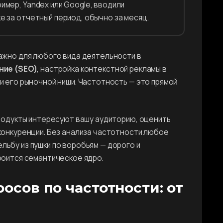
имер, Yandex или Google, вводили
е за отчетный период, обычно за месяц.
ажно для любого вида деятельности в
ние (SEO)
, настройка контекстной рекламы в
и его рыночной ниши. Частотность — это прямой
продукты интересуют вашу аудиторию, оценить
конкуренции. Без анализа частотности любое
льбу из пушки по воробьям — дорого и
роится семантическое ядро.
осов по частотности: от