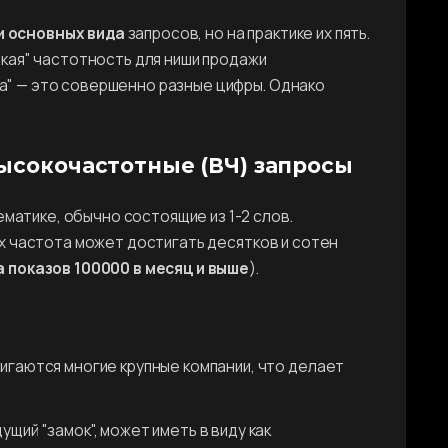
и основных вида
запросов, но на практике их пять.
окая" частотность для ниши продажи
а" — это совершенно разные цифры. Однако
ысокочастотные (ВЧ) запросы
ематике, обычно состоящие из 1-2 слов.
 Их частота может достигать десятков и сотен
 показов 100000 в месяц и выше
).
игаются многие крупные компании, что делает
щий "замок", может иметь в виду как