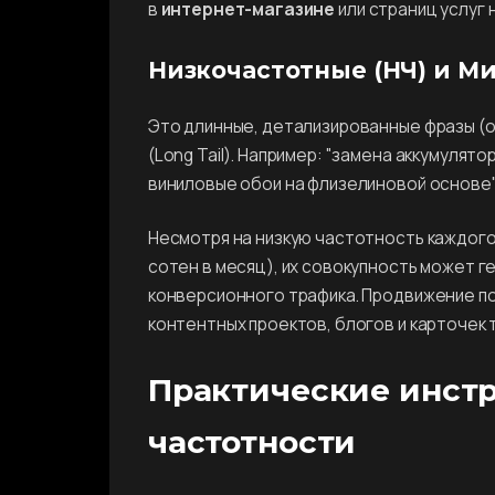
в
интернет-магазине
или страниц услуг 
Низкочастотные (НЧ) и Ми
Это длинные, детализированные фразы (от
(Long Tail). Например: "замена аккумулятора
виниловые обои на флизелиновой основе"
Несмотря на низкую частотность каждого
сотен в месяц), их совокупность может 
конверсионного трафика. Продвижение по
контентных проектов, блогов и карточек 
Практические инст
частотности