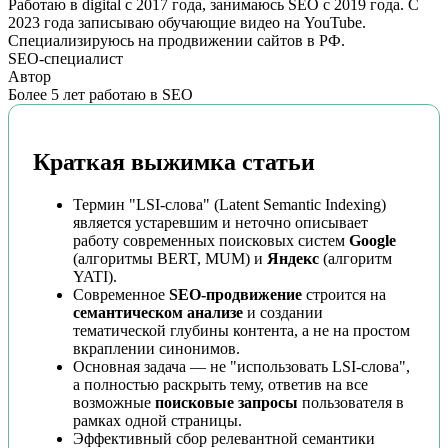
Работаю в digital с 2017 года, занимаюсь SEO с 2019 года. С
2023 года записываю обучающие видео на YouTube.
Специализируюсь на продвижении сайтов в РФ.
SEO-специалист
Автор
Более 5 лет работаю в SEO
Краткая выжимка статьи
Термин "LSI-слова" (Latent Semantic Indexing)
является устаревшим и неточно описывает
работу современных поисковых систем
Google
(алгоритмы BERT, MUM) и
Яндекс
(алгоритм
YATI).
Современное
SEO-продвижение
строится на
семантическом анализе
и создании
тематической глубины контента, а не на простом
вкраплении синонимов.
Основная задача — не "использовать LSI-слова",
а полностью раскрыть тему, ответив на все
возможные
поисковые запросы
пользователя в
рамках одной страницы.
Эффективный сбор релевантной семантики