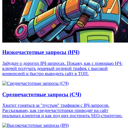
Низкочастотные запросы (НЧ)
Забудьте о дорогих ВЧ-запросах. Покажу, как с помощью НЧ-
ключей получать дешевый целевой трафик с высокой
конверсией и быстро выводить сайт в ТОП.
Среднечастотные запросы (СЧ)
Хватит гоняться за "пустым" трафиком с ВЧ-запросов.
Рассказываю, как среднечастотники приводят на сайт
реальных клиентов и как под них построить SEO-стратегию.