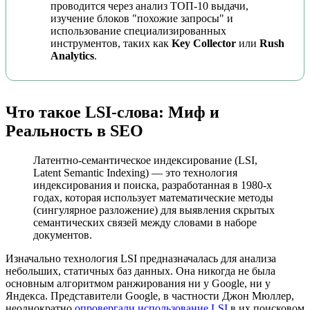
проводится через анализ ТОП-10 выдачи,
изучение блоков "похожие запросы" и
использование специализированных
инструментов, таких как
Key Collector
или
Rush
Analytics
.
Что такое LSI-слова: Миф и
Реальность в SEO
Латентно-семантическое индексирование (LSI,
Latent Semantic Indexing) — это технология
индексирования и поиска, разработанная в 1980-х
годах, которая использует математические методы
(сингулярное разложение) для выявления скрытых
семантических связей между словами в наборе
документов.
Изначально технология LSI предназначалась для анализа
небольших, статичных баз данных. Она никогда не была
основным алгоритмом ранжирования ни у Google, ни у
Яндекса. Представители Google, в частности Джон Мюллер,
неоднократно
опровергали использование LSI
в их поисковом