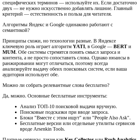
специфических терминов — используйте их. Если достаточно
двух — не нужно искусственно добавлять лишние. Главный
критерий — естественность и польза для читателя.
Алгоритмы Яндекс и Google одинаково работают с
семантикой?
Принципы схожи, но технологии разные. В Яндексе
ключевую роль играет алгоритм
YATI
, в Google —
BERT
и
MUM
. Обе системы стремятся понять смысл запроса и
контента, а не просто сопоставить слова. Однако нюансы в
ранжировании могут отличаться, поэтому всегда
анализируйте выдачу обеих поисковых систем, если ваша
аудитория использует обе.
Можно ли собрать релевантные слова бесплатно?
Да, можно. Основные бесплатные инструменты:
Анализ ТОП-10 поисковой выдачи вручную.
Поисковые подсказки при вводе запроса.
Блоки "Вместе с этим ищут" или "People Also Ask".
Бесплатные версии или отдельные утилиты сервисов
вроде Arsenkin Tools.
Платные сервисы, такие как
Key Collector
или
Rush Analytics
,